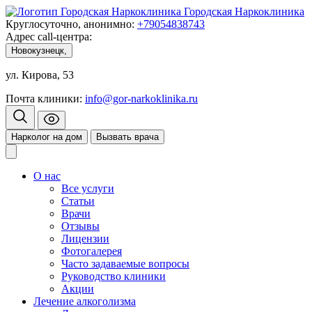
Городская Наркоклиника
Круглосуточно, анонимно:
+79054838743
Адрес call-центра:
Новокузнецк,
ул. Кирова, 53
Почта клиники:
info@gor-narkoklinika.ru
Нарколог на дом
Вызвать врача
О нас
Все услуги
Статьи
Врачи
Отзывы
Лицензии
Фотогалерея
Часто задаваемые вопросы
Руководство клиники
Акции
Лечение алкоголизма