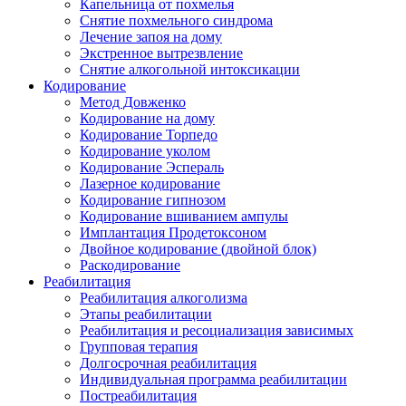
Капельница от похмелья
Снятие похмельного синдрома
Лечение запоя на дому
Экстренное вытрезвление
Снятие алкогольной интоксикации
Кодирование
Метод Довженко
Кодирование на дому
Кодирование Торпедо
Кодирование уколом
Кодирование Эспераль
Лазерное кодирование
Кодирование гипнозом
Кодирование вшиванием ампулы
Имплантация Продетоксоном
Двойное кодирование (двойной блок)
Раскодирование
Реабилитация
Реабилитация алкоголизма
Этапы реабилитации
Реабилитация и ресоциализация зависимых
Групповая терапия
Долгосрочная реабилитация
Индивидуальная программа реабилитации
Постреабилитация