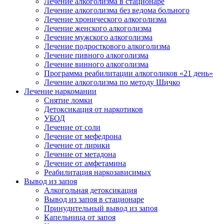
Лечение алкоголизма в стационаре
Лечение алкоголизма без ведома больного
Лечение хронического алкоголизма
Лечение женского алкоголизма
Лечение мужского алкоголизма
Лечение подросткового алкоголизма
Лечение пивного алкоголизма
Лечение винного алкоголизма
Программа реабилитации алкоголиков «21 день»
Лечение алкоголизма по методу Шичко
Лечение наркомании
Снятие ломки
Детоксикация от наркотиков
УБОД
Лечение от соли
Лечение от мефедрона
Лечение от лирики
Лечение от метадона
Лечение от амфетамина
Реабилитация наркозависимых
Вывод из запоя
Алкогольная детоксикация
Вывод из запоя в стационаре
Принудительный вывод из запоя
Капельница от запоя