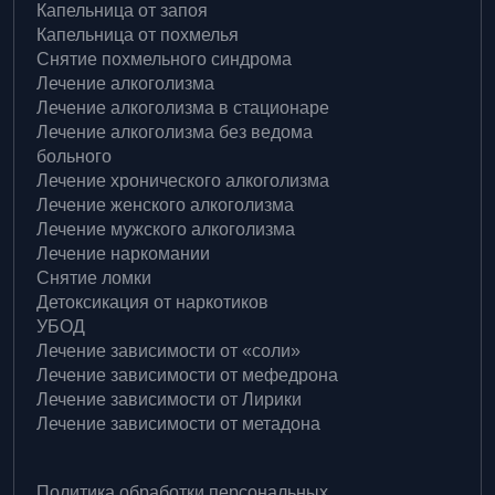
Капельница от запоя
Оставьте заявку на получение
Капельница от похмелья
консультации
Снятие похмельного синдрома
Лечение алкоголизма
Оставьте свои данные, наш специалист вам
Ошибка отправки!
Заявка принята
Лечение алкоголизма в стационаре
перезвонит.
Лечение алкоголизма без ведома
больного
Спасибо! Мы свяжемся с Вами в ближайшее
Возникли технические неполадки, отправьте
Лечение хронического алкоголизма
форму еще раз
время
Лечение женского алкоголизма
Лечение мужского алкоголизма
Лечение наркомании
Хорошо
Назад
Снятие ломки
Детоксикация от наркотиков
Отправить
УБОД
Лечение зависимости от «соли»
Я согласен с
обработкой персональных данных
и
политикой
конфиденциальности
Лечение зависимости от мефедрона
Лечение зависимости от Лирики
Лечение зависимости от метадона
Политика обработки персональных