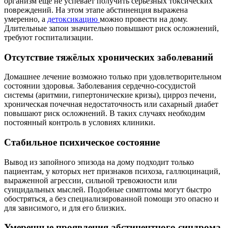
организм ещё не успевает получить серьёзных токсических
повреждений. На этом этапе абстиненция выражена
умеренно, а
детоксикацию
можно провести на дому.
Длительные запои значительно повышают риск осложнений,
требуют госпитализации.
Отсутствие тяжёлых хронических заболеваний
Домашнее лечение возможно только при удовлетворительном
состоянии здоровья. Заболевания сердечно-сосудистой
системы (аритмии, гипертонические кризы), цирроз печени,
хроническая почечная недостаточность или сахарный диабет
повышают риск осложнений. В таких случаях необходим
постоянный контроль в условиях клиники.
Стабильное психическое состояние
Вывод из запойного эпизода на дому подходит только
пациентам, у которых нет признаков психоза, галлюцинаций,
выраженной агрессии, сильной тревожности или
суицидальных мыслей. Подобные симптомы могут быстро
обостряться, а без специализированной помощи это опасно и
для зависимого, и для его близких.
Умеренные проявления абстинентного синдрома