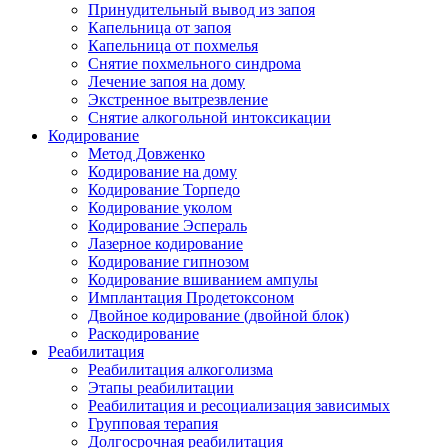
Принудительный вывод из запоя
Капельница от запоя
Капельница от похмелья
Снятие похмельного синдрома
Лечение запоя на дому
Экстренное вытрезвление
Снятие алкогольной интоксикации
Кодирование
Метод Довженко
Кодирование на дому
Кодирование Торпедо
Кодирование уколом
Кодирование Эспераль
Лазерное кодирование
Кодирование гипнозом
Кодирование вшиванием ампулы
Имплантация Продетоксоном
Двойное кодирование (двойной блок)
Раскодирование
Реабилитация
Реабилитация алкоголизма
Этапы реабилитации
Реабилитация и ресоциализация зависимых
Групповая терапия
Долгосрочная реабилитация