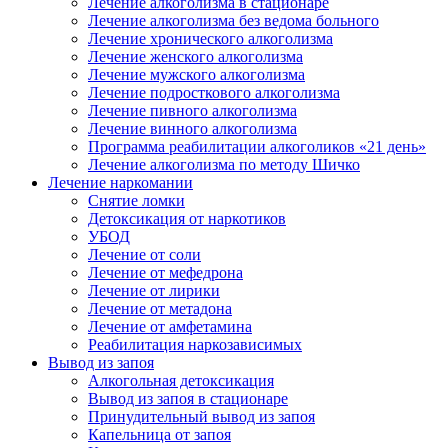
Лечение алкоголизма в стационаре
Лечение алкоголизма без ведома больного
Лечение хронического алкоголизма
Лечение женского алкоголизма
Лечение мужского алкоголизма
Лечение подросткового алкоголизма
Лечение пивного алкоголизма
Лечение винного алкоголизма
Программа реабилитации алкоголиков «21 день»
Лечение алкоголизма по методу Шичко
Лечение наркомании
Снятие ломки
Детоксикация от наркотиков
УБОД
Лечение от соли
Лечение от мефедрона
Лечение от лирики
Лечение от метадона
Лечение от амфетамина
Реабилитация наркозависимых
Вывод из запоя
Алкогольная детоксикация
Вывод из запоя в стационаре
Принудительный вывод из запоя
Капельница от запоя