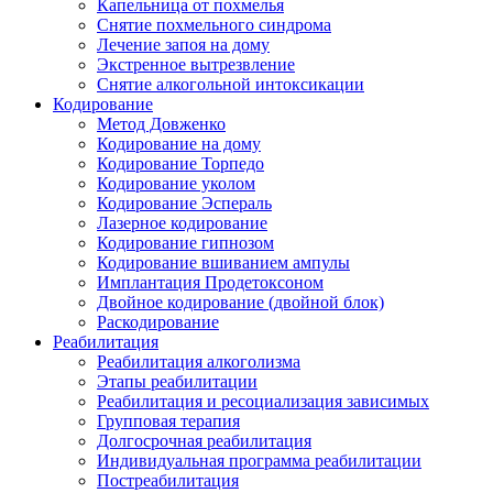
Капельница от похмелья
Снятие похмельного синдрома
Лечение запоя на дому
Экстренное вытрезвление
Снятие алкогольной интоксикации
Кодирование
Метод Довженко
Кодирование на дому
Кодирование Торпедо
Кодирование уколом
Кодирование Эспераль
Лазерное кодирование
Кодирование гипнозом
Кодирование вшиванием ампулы
Имплантация Продетоксоном
Двойное кодирование (двойной блок)
Раскодирование
Реабилитация
Реабилитация алкоголизма
Этапы реабилитации
Реабилитация и ресоциализация зависимых
Групповая терапия
Долгосрочная реабилитация
Индивидуальная программа реабилитации
Постреабилитация